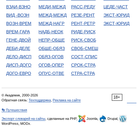
ВЗАИ-ВЗНО
МЕДИ-МЕЖД
РАСС-РЕДУ
ЦЕДЕ-ЧАСТ
ВИД -ВОЗН
МЕЖД-МЕЖД
РЕЗЕ-РЕНТ
ЭКСТ-ЮРИД
ВОЗН-ВРЕМ
МЕЖД-НАГР
РЕНТ-РЕТР
ЭКСТ-ЮРИД
ВРЕМ-ГАРА
НАДБ-НЕОК
РИДЕ-РИСК
ГЕНЕ-ДВОЙ
НЕПР-ОБЩЕ
РИСК-СВОБ
ДЕБИ-ДЕЛЕ
ОБЩЕ-ОБЯЗ
СВОБ-СМЕШ
ДЕЛО-ДИСП
ОБЯЗ-ОГОВ
СОСТ-СПИС
ДИСП-ДОГО
ОГОВ-ОПЕР
СРОК-СТРА
ДОГО-ЕВРО
ОПУС-ОТВЕ
СТРА-СТРА
© Академик, 2000-2026
18+
Обратная связь:
Техподдержка
,
Реклама на сайте
👣 Путешествия
Экспорт словарей на сайты
, сделанные на PHP,
Joomla,
Drupal,
WordPress, MODx.